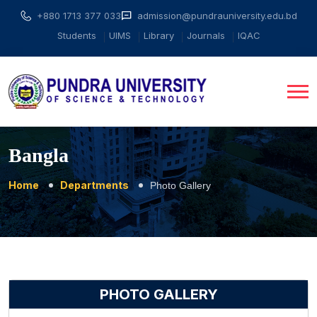
+880 1713 377 033
admission@pundrauniversity.edu.bd
Students
UIMS
Library
Journals
IQAC
Bangla
Home
Departments
Photo Gallery
PHOTO GALLERY