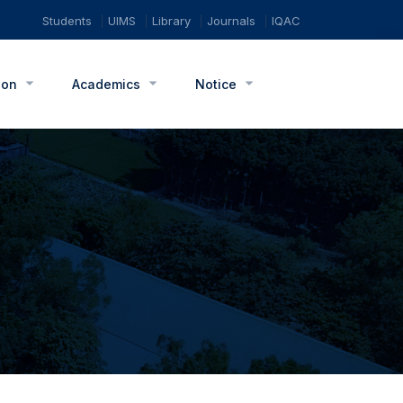
Students
UIMS
Library
Journals
IQAC
ion
Academics
Notice