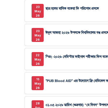
23
ছাত্র হলের মাসিক বকেয়া ফি পরিশোধ প্রসঙ্গে
May
26
23
ঈদুল আজহা ২০২৬ উপলক্ষে বিশ্ববিদ্যালয় বন্ধ প্রসঙ্গ
May
26
22
স্প্রিং -২০২৬ সেমিস্টার ফাইনাল পরীক্ষার ফিস বকেয়া
May
26
15
"PUB Blood AID" এর উদ্যোগে ফ্রি মেডিকেল ক্যাম
May
26
28
০১.০৫.২০২৬ তারিখ (শুক্রবার) “মে দিবস” উপলক্ষে প
Apr