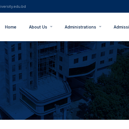
versity.edu.bd
Home
About Us
Administrations
Admiss