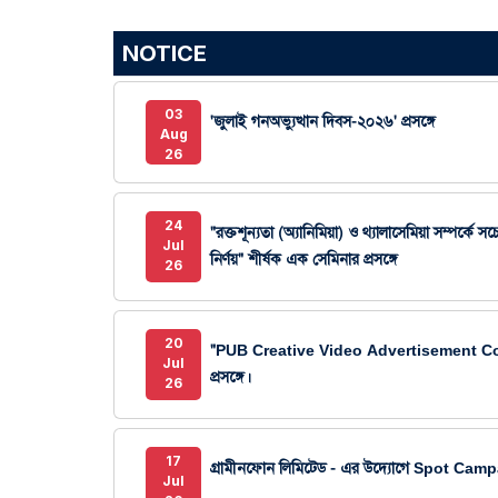
NOTICE
03
'জুলাই গনঅভ্যুত্থান দিবস-২০২৬' প্রসঙ্গে
Aug
26
24
"রক্তশূন্যতা (অ্যানিমিয়া) ও থ্যালাসেমিয়া সম্পর্কে 
Jul
নির্ণয়" শীর্ষক এক সেমিনার প্রসঙ্গে
26
20
"PUB Creative Video Advertisement Compe
Jul
প্রসঙ্গে।
26
17
গ্রামীনফোন লিমিটেড - এর উদ্যোগে Spot Campai
Jul