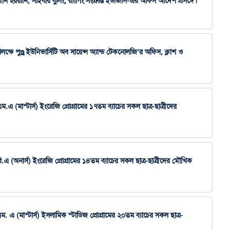
 যৌন হয়রানি, সাইবার বুলিং, র‌্যাগিং সংক্রান্ত ইউজিসি-এর অফিস আদেশ প্রসঙ্গে।
ষে পুণ্ড্র ইউনিভার্সিটি অব সায়েন্স অ্যান্ড টেকনোলজি’র অফিস, ক্লাশ ও
এম.এ (মাস্টার্স) ইংরেজি প্রোগ্রামের ১৭তম ব্যাচের সকল ছাত্র-ছাত্রীদের
র বি.এ (অনার্স) ইংরেজি প্রোগ্রামের ১৪তম ব্যাচের সকল ছাত্র-ছাত্রীদের মৌখিক
 এম. এ (মাস্টার্স) ইসলামিক স্টাডিজ প্রোগ্রামের ২০তম ব্যাচের সকল ছাত্র-