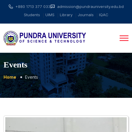
+880 1713 377 033
admission@pundrauniversity.edu.bd
Students
UIMS
Library
Journals
IQAC
Events
Home
Events