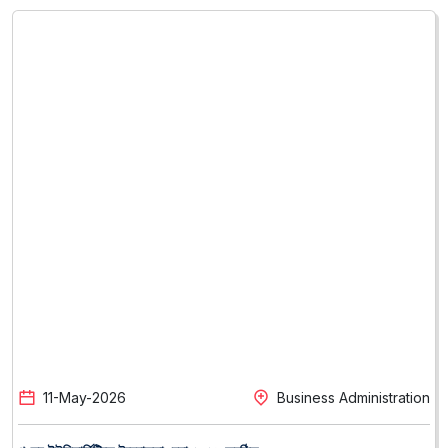
11
-
May
-
2026
Business Administration
পুণ্ড্র ইউনিভার্সিটিতে উদ্যোক্তা মেলা-২০২৬ অনুষ্ঠিত