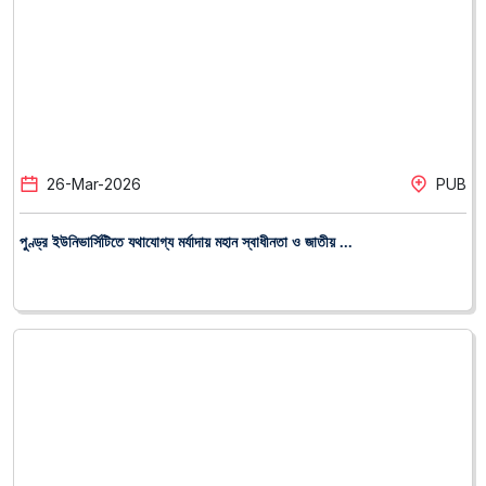
পুণ্ড্র ইউনিভার্সিটিতে যথাযোগ্য মর্যাদায় মহান স্বাধীনতা ও জাতীয় ...