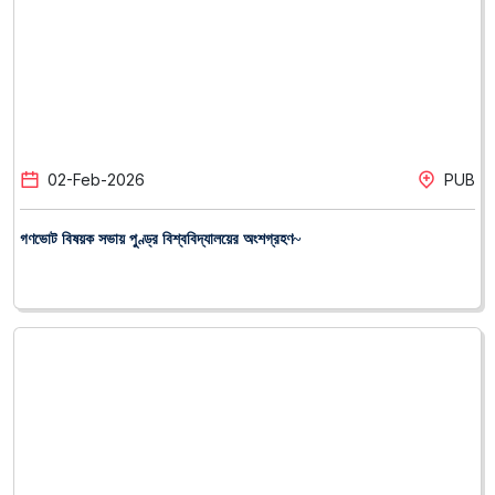
গণভোট বিষয়ক সভায় পুণ্ড্র বিশ্ববিদ্যালয়ের অংশগ্রহণ~