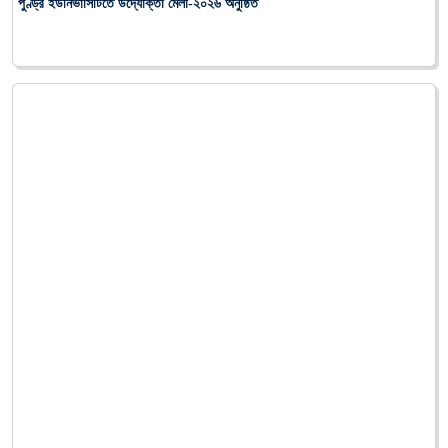
26
-
Apr
-
2026
PUB
পুণ্ড্র ইউনিভার্সিটিতে বিশ্ব মেধাস্বত্ব দিবস-২০২৬ পালিত