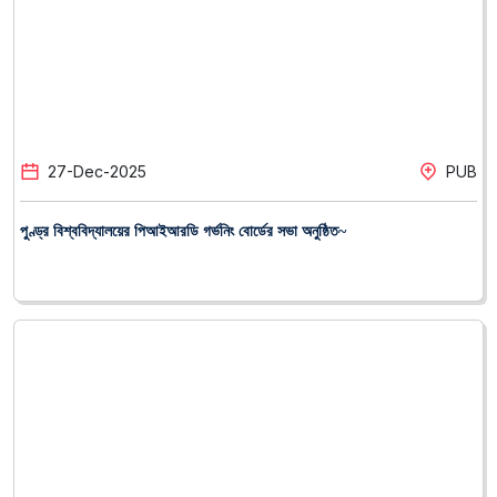
পুণ্ড্র বিশ্ববিদ্যালয়ের পিআইআরডি গর্ভনিং বোর্ডের সভা অনুষ্ঠিত~