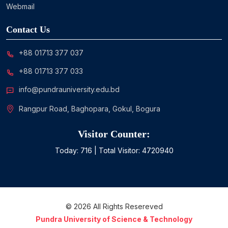
Webmail
Contact Us
+88 01713 377 037
+88 01713 377 033
info@pundrauniversity.edu.bd
Rangpur Road, Baghopara, Gokul, Bogura
Visitor Counter:
Today:
716
| Total Visitor:
4720940
©
2026
All Rights Resereved
Pundra University of Science & Technology