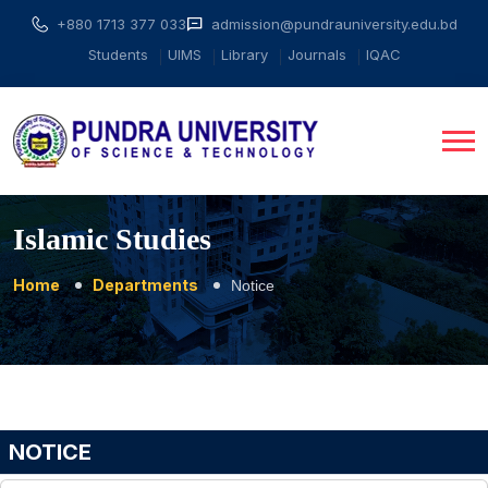
+880 1713 377 033
admission@pundrauniversity.edu.bd
Students
UIMS
Library
Journals
IQAC
Islamic Studies
Home
Departments
Notice
NOTICE